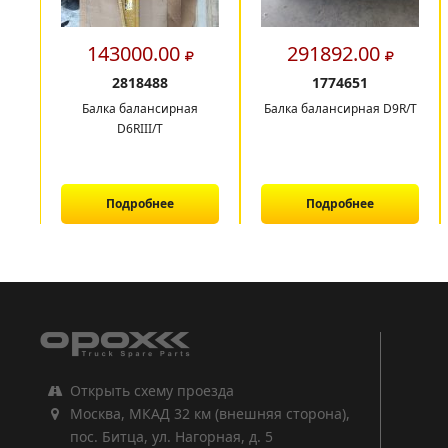
143000.00
291892.00
2818488
1774651
Балка балансирная
Балка балансирная D9R/T
D6RIII/T
Подробнее
Подробнее
1
2
3
Открыть схему проезда
Москва, МКАД 32 км (внешняя сторона),
пос. Битца, ул. Нагорная, д. 5