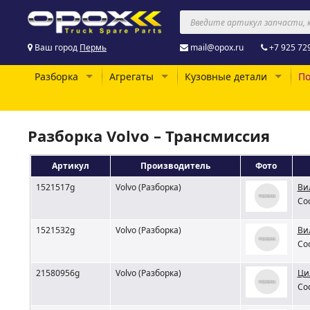
Ваш город
Пермь
mail@opox.ru
+7 925 72
Разборка
Агрегаты
Кузовные детали
По
Разборка Volvo – Трансмиссия
Артикул
Производитель
Фото
1521517g
Volvo (Разборка)
Ви
Со
1521532g
Volvo (Разборка)
Ви
Со
21580956g
Volvo (Разборка)
Ци
Со