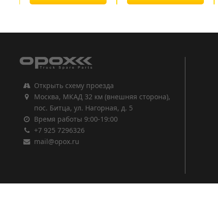
1
2
3
Открыть схему проезда
Москва, МКАД 32 км (внешняя сторона),
пос. Битца, ул. Нагорная, д. 5
Время работы 9:00-19:00
+7 925 7296326
mail@opox.ru