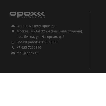
Открыть схему проезда
Москва, МКАД 32 км (внешняя сторона),
пос. Битца, ул. Нагорная, д. 5
Время работы 9:00-19:00
+7 925 7296326
mail@opox.ru