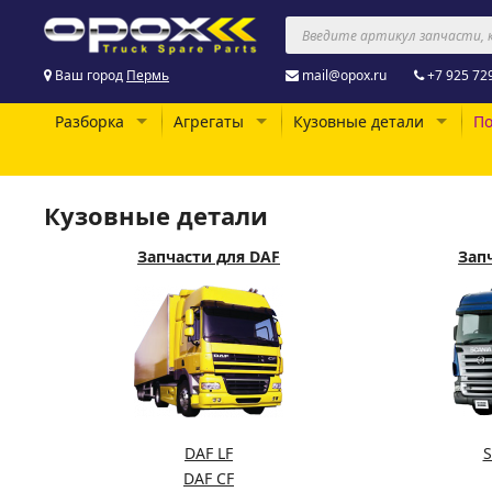
Ваш город
Пермь
mail@opox.ru
+7 925 72
Разборка
Агрегаты
Кузовные детали
По
Кузовные детали
Запчасти для DAF
Запч
DAF LF
S
DAF CF