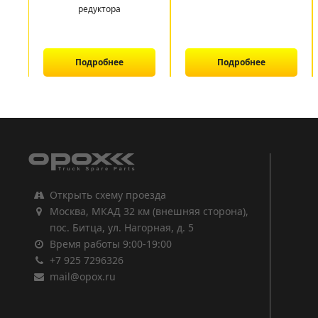
редуктора
Подробнее
Подробнее
1
2
3
Открыть схему проезда
Москва, МКАД 32 км (внешняя сторона),
пос. Битца, ул. Нагорная, д. 5
Время работы 9:00-19:00
+7 925 7296326
mail@opox.ru