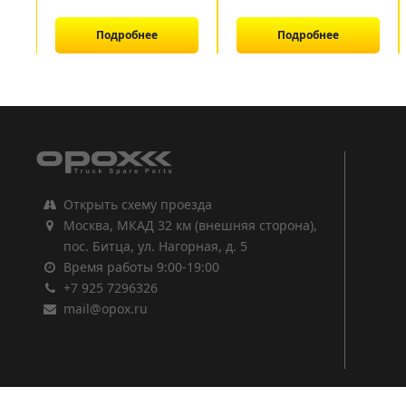
Подробнее
Подробнее
1
2
3
Открыть схему проезда
Москва, МКАД 32 км (внешняя сторона),
пос. Битца, ул. Нагорная, д. 5
Время работы 9:00-19:00
+7 925 7296326
mail@opox.ru