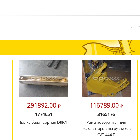
291892.00
116789.00
1774651
3165176
Балка балансирная D9R/T
Рама поворотная для
экскаваторов-погрузчиков
САТ 444 E