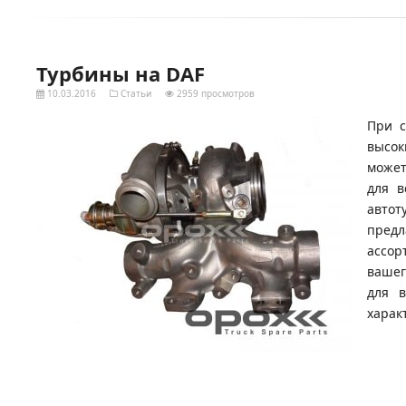
Турбины на DAF
10.03.2016
Статьи
2959 просмотров
При с
высок
может
для в
автот
предл
ассор
вашег
для в
харак