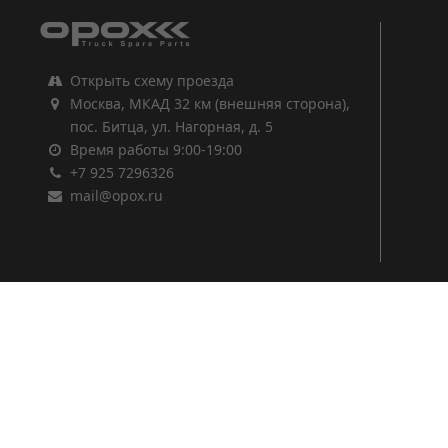
Открыть схему проезда
Москва, МКАД 32 км (внешняя сторона),
пос. Битца, ул. Нагорная, д. 5
Время работы 9:00-19:00
+7 925 7296326
mail@opox.ru