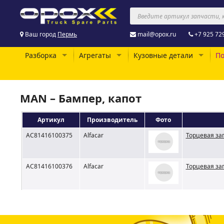
Ваш город
Пермь
mail@opox.ru
+7 925 72
Разборка
Агрегаты
Кузовные детали
По
MAN – Бампер, капот
Артикул
Производитель
Фото
AC81416100375
Alfacar
Торцевая за
AC81416100376
Alfacar
Торцевая за