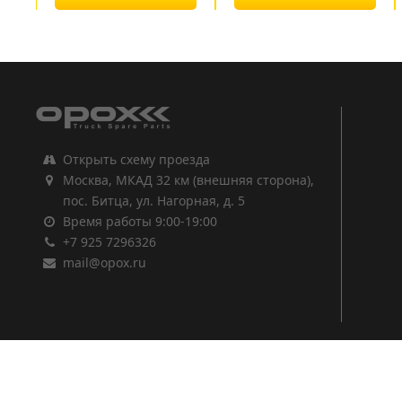
1
2
3
Открыть схему проезда
Москва, МКАД 32 км (внешняя сторона),
пос. Битца, ул. Нагорная, д. 5
Время работы 9:00-19:00
+7 925 7296326
mail@opox.ru