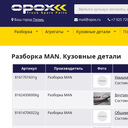
Ваш город
Пермь
mail@opox.ru
+7 925 72
Разборка
Агрегаты
Кузовные детали
По
Разборка MAN. Кузовные детали
Артикул
Производитель
Фото
8161701631g
Разборка MAN
Крышка
Состоян
81624306006g
Разборка MAN
Внутре
Состоян
81614706022g
Разборка MAN
Обшивк
Состоян