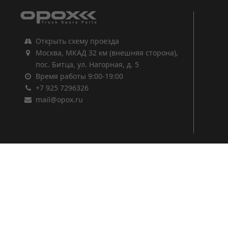
Открыть схему проезда
Москва, МКАД 32 км (внешняя сторона),
пос. Битца, ул. Нагорная, д. 5
Время работы 9:00-19:00
+7 925 7296326
mail@opox.ru