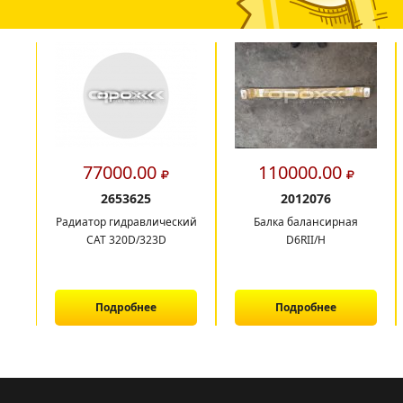
77000.00
110000.00
2653625
2012076
Радиатор гидравлический
Балка балансирная
CAT 320D/323D
D6RII/H
Подробнее
Подробнее
1
2
3