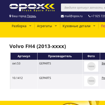
Ваш город
Пермь
mail@opox.ru
+7 925 72
Разборка
Агрегаты
Кузовные детали
По
Volvo FH4 (2013-xxxx)
Артикул
Производитель
Фото
окт.53
GEPARTS
Ве
10.1412
GEPARTS
Ре