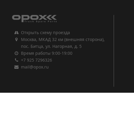
Открыть схему проезда
Москва, МКАД 32 км (внешняя сторона),
пос. Битца, ул. Нагорная, д. 5
Время работы 9:00-19:00
+7 925 7296326
mail@opox.ru