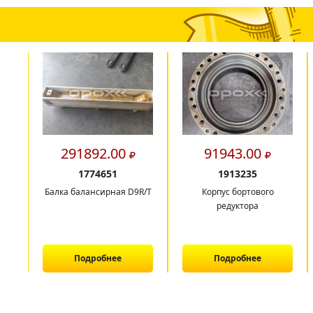
291892.00
91943.00
1774651
1913235
Балка балансирная D9R/T
Корпус бортового
редуктора
Подробнее
Подробнее
1
2
3