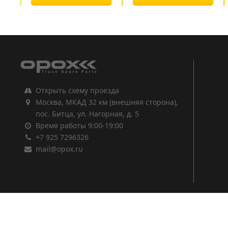
1
2
3
Открыть схему проезда
Москва, МКАД 32 км (внешняя сторона),
пос. Битца, ул. Нагорная, д. 5
Время работы 9:00-19:00
+7 925 7296326
mail@opox.ru