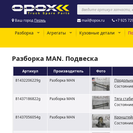
Ваш город
Пермь
mail@opox.ru
+7 925 72
Разборка
Агрегаты
Кузовные детали
По
Разборка MAN. Подвеска
Артикул
Производитель
Фото
81432206229g
Разборка MAN
Продольны
Состояние 
81437186822g
Разборка MAN
Тяга стаб
Состояние 
81437056054g
Разборка MAN
Кронштейн
Состояние 