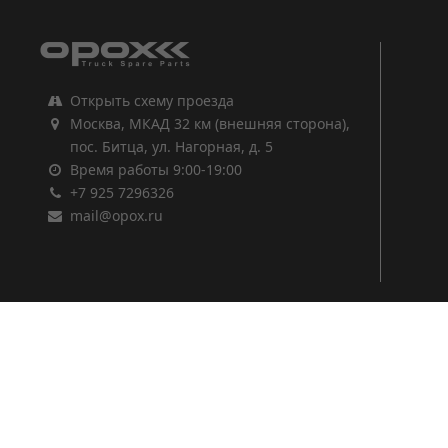
Открыть схему проезда
Москва, МКАД 32 км (внешняя сторона),
пос. Битца, ул. Нагорная, д. 5
Время работы 9:00-19:00
+7 925 7296326
mail@opox.ru