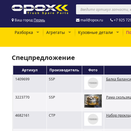
Ваш город
Пермь
mail@opox.ru
+7 925 72
Разборка
Агрегаты
Кузовные детали
По
Спецпредложение
Артикул
Производитель
Фото
1409699
SSP
Балка баланс
3223770
SSP
Рама скользящ
4682161
CTP
Набор прокла