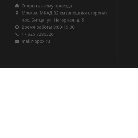
Открыть схему проезда
Москва, МКАД 32 км (внешняя сторона),
пос. Битца, ул. Нагорная, д. 5
Время работы 9:00-19:00
+7 925 7296326
mail@opox.ru