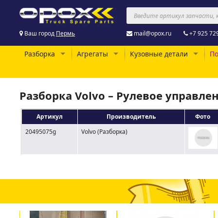
Ваш город
Пермь
mail@opox.ru
+7 925 72
Разборка
Агрегаты
Кузовные детали
По
Разборка Volvo – Рулевое управле
Артикул
Производитель
Фото
20495075g
Volvo (Разборка)