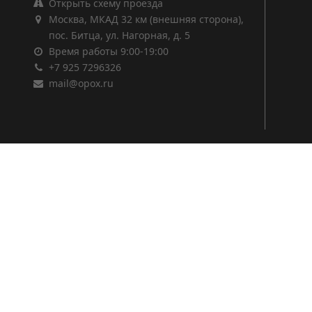
Открыть схему проезда
Москва, МКАД 32 км (внешняя сторона),
пос. Битца, ул. Нагорная, д. 5
Время работы 9:00-19:00
+7 925 7296326
mail@opox.ru