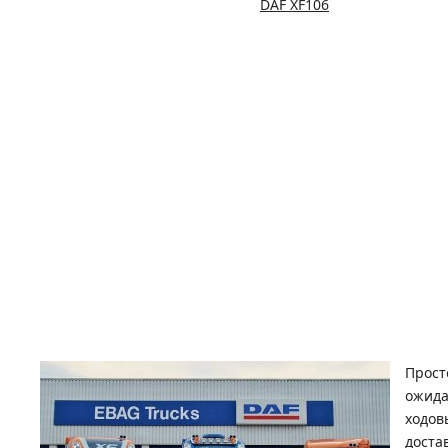
DAF XF106
Прост
ожида
ходов
доста