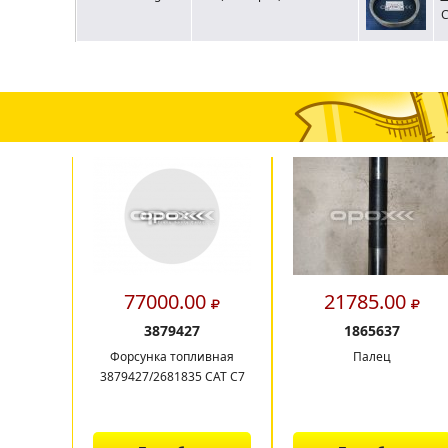
С
77000.00
21785.00
3879427
1865637
Форсунка топливная
Палец
3879427/2681835 CAT C7