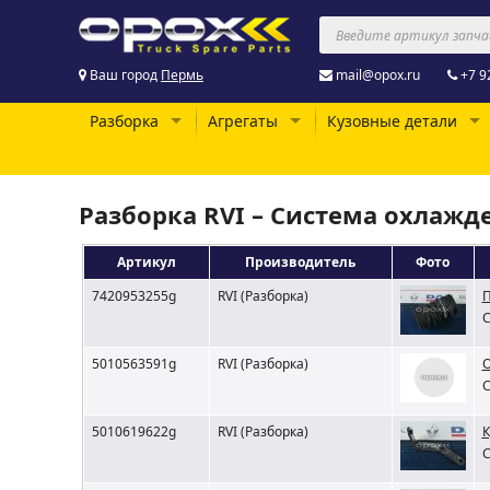
Ваш город
Пермь
mail@opox.ru
+7 9
Разборка
Агрегаты
Кузовные детали
Разборка RVI – Система охлажд
Артикул
Производитель
Фото
7420953255g
RVI (Разборка)
П
С
5010563591g
RVI (Разборка)
О
С
5010619622g
RVI (Разборка)
К
С