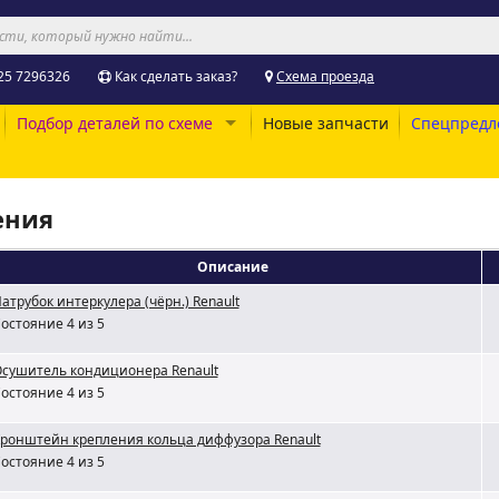
25 7296326
Как сделать заказ?
Схема проезда
Подбор деталей по схеме
Новые запчасти
Спецпредл
ения
Описание
атрубок интеркулера (чёрн.) Renault
остояние 4 из 5
сушитель кондиционера Renault
остояние 4 из 5
ронштейн крепления кольца диффузора Renault
остояние 4 из 5