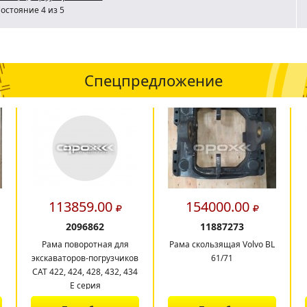
остояние 4 из 5
Спецпредложение
113859.00
154000.00
2096862
11887273
Рама поворотная для
Рама скользящая Volvo BL
экскаваторов-погрузчиков
61/71
CAT 422, 424, 428, 432, 434
E серия