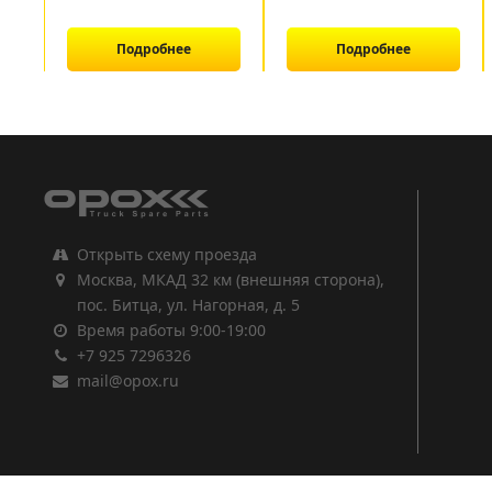
Подробнее
Подробнее
1
2
3
Открыть схему проезда
Москва, МКАД 32 км (внешняя сторона),
пос. Битца, ул. Нагорная, д. 5
Время работы 9:00-19:00
+7 925 7296326
mail@opox.ru