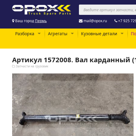
Ваш город
Пермь
mail@opox.ru
+7 925 72
Разборка
Агрегаты
Кузовные детали
По
Артикул 1572008. Вал карданный (
Запчасти на грузовик