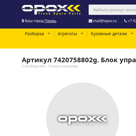
Ваш город
Пермь
mail@opox.ru
+7 9
Разборка
Агрегаты
Кузовные детали
Артикул 7420758802g. Блок упр
Разборка RVI – Оптика и электрика