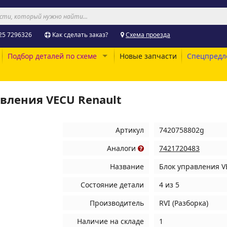
25 7296326
Как сделать заказ?
Схема проезда
Подбор деталей по схеме
Новые запчасти
Спецпредл
авления VECU Renault
Артикул
7420758802g
Аналоги
7421720483
Название
Блок управления V
Состояние детали
4 из 5
Производитель
RVI (Разборка)
Наличие на складе
1