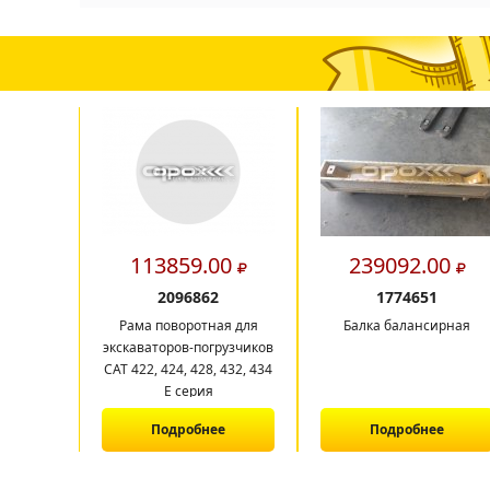
113859.00
239092.00
2096862
1774651
Рама поворотная для
Балка балансирная
экскаваторов-погрузчиков
CAT 422, 424, 428, 432, 434
E серия
Подробнее
Подробнее
1
2
3